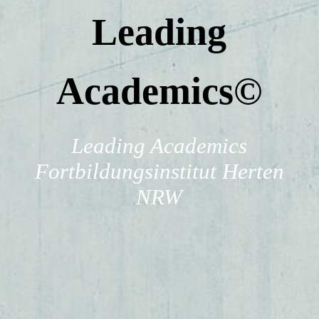
Karriere
Leading
Anfahrt
Academics
©
Team
Leading Academics
Fortbildungsinstitut Herten
Kontakt
NRW
Impressum
AGB´S