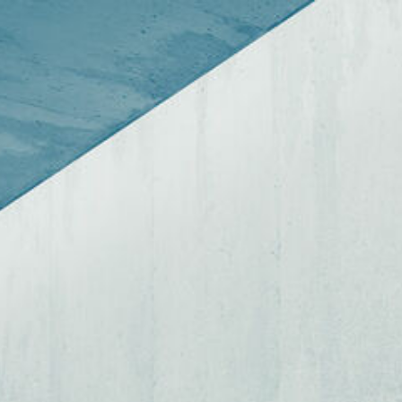
Startseite
Über uns
Unser Kursangebot
Anmeldung
Dozenten