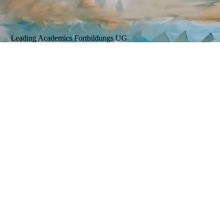
Leading Academics Fortbildungs UG
.
Theodor-Heuss-Strasse 20
45699 Herten
Tel. : 0 23 66 - 38 77 4
Fax.: 0 23 66 - 88 68 32
E-mail : postmaster@leadingacademics.com
www.leadingacademics.com