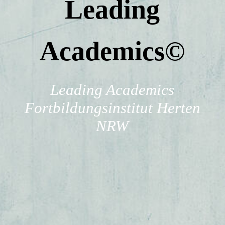
Leading
Karriere
Academics
©
Anfahrt
Team
Leading Academics
Fortbildungsinstitut Herten
NRW
Kontakt
Impressum
AGB´S