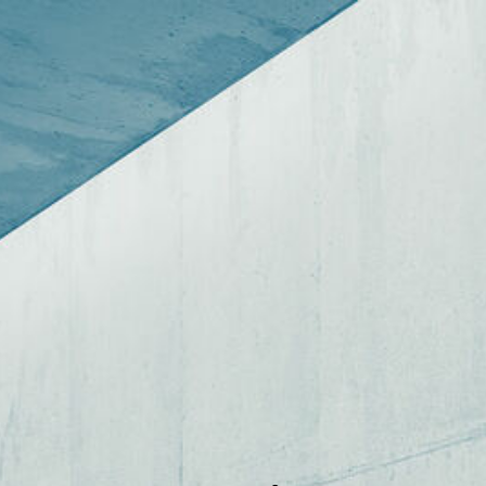
Startseite
Über uns
Unser Kursangebot
Anmeldung
Dozenten