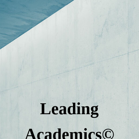
Startseite
Über uns
Unser Kursangebot
Anmeldung
Leading
Dozenten
Academics
©