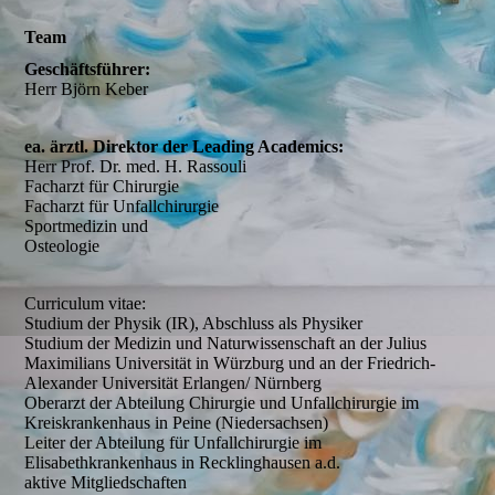
Team
Datenschutz
Geschäftsführer:
Herr Björn Keber
Widerrufsbelehrung
ea. ärztl. Direktor der Leading Academics:
Herr Prof. Dr. med. H. Rassouli
Facharzt für Chirurgie
Facharzt für Unfallchirurgie
Sportmedizin und
Leading Academics Art
Osteologie
Curriculum vitae:
Studium der Physik (IR), Abschluss als Physiker
Studium der Medizin und Naturwissenschaft an der Julius
Maximilians Universität in Würzburg und an der Friedrich-
Alexander Universität Erlangen/ Nürnberg
Oberarzt der Abteilung Chirurgie und Unfallchirurgie im
Kreiskrankenhaus in Peine (Niedersachsen)
Leiter der Abteilung für Unfallchirurgie im
Elisabethkrankenhaus in Recklinghausen a.d.
aktive Mitgliedschaften