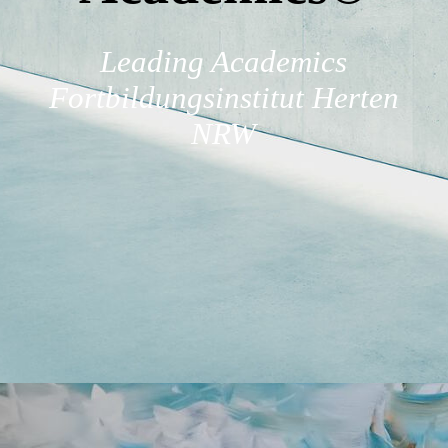
Karriere
Leading Academics
Anfahrt
Fortbildungsinstitut Herten
NRW
Team
Kontakt
Impressum
AGB´S